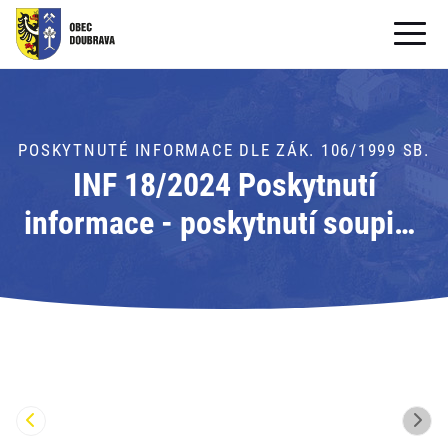
OBECNÍ ÚŘAD
OBEC
POSKYTNUTÉ INFORMACE DLE ZÁK. 106/1999 SB.
INF 18/2024 Poskytnutí
PRO OBČANY
informace - poskytnutí soupisu
Formuláře ke stažení
společností společností,
SAMOSPRÁVA
právnických osob, osob
PRO TURISTY
samostatně podnikajících
(OSVČ) a obdobných
společností, se kterými obec