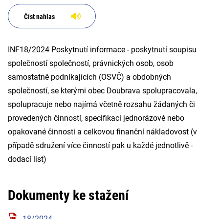
Doubrava spolupracovala,
spolupracuje nebo najímá
Číst nahlas
včetně rozsahu žádaných či pro
INF18/2024 Poskytnutí informace - poskytnutí soupisu
společností společností, právnických osob, osob
samostatně podnikajících (OSVČ) a obdobných
společností, se kterými obec Doubrava spolupracovala,
spolupracuje nebo najímá včetně rozsahu žádaných či
provedených činností, specifikaci jednorázové nebo
opakované činnosti a celkovou finanční nákladovost (v
případě sdružení více činností pak u každé jednotlivě -
dodací list)
Dokumenty ke stažení
18/2024