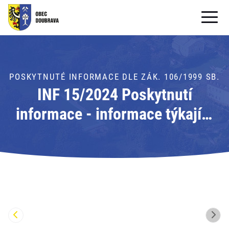
OBECNÍ ÚŘAD
OBEC
POSKYTNUTÉ INFORMACE DLE ZÁK. 106/1999 SB.
INF 15/2024 Poskytnutí
PRO OBČANY
informace - informace týkající
Formuláře ke stažení
se pracovní náplně starostky
SAMOSPRÁVA
obce, organizačního řádu OÚ
PRO TURISTY
Doubrava a definice vedení
obce