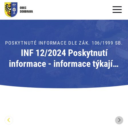
OBECNÍ ÚŘAD
OBEC
POSKYTNUTÉ INFORMACE DLE ZÁK. 106/1999 SB.
INF 12/2024 Poskytnutí
PRO OBČANY
informace - informace týkající
Formuláře ke stažení
se webové stránky obce
SAMOSPRÁVA
Doubrava
PRO TURISTY