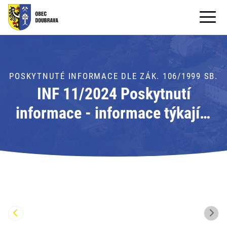
OBECNÍ ÚŘAD
OBEC
POSKYTNUTÉ INFORMACE DLE ZÁK. 106/1999 SB.
INF 11/2024 Poskytnutí
PRO OBČANY
informace - informace týkající
Formuláře ke stažení
se nakládání s majetkem obce;
SAMOSPRÁVA
kontrola využívání
PRO TURISTY
referentských vozidel obce