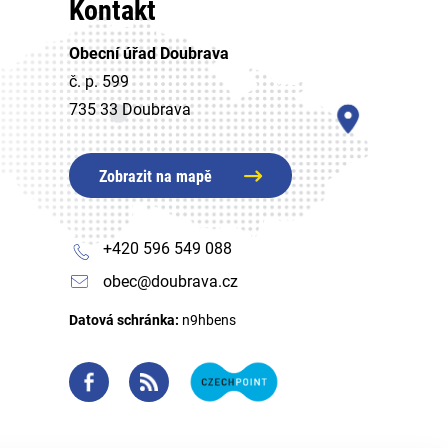
Kontakt
Obecní úřad Doubrava
č. p. 599
735 33 Doubrava
Zobrazit na mapě
+420 596 549 088
obec@doubrava.cz
Datová schránka:
n9hbens