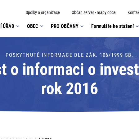
Spolky a organizace
Občan server - mapy obce
Kontak
Í ÚŘAD
OBEC
PRO OBČANY
Formuláře ke stažení
POSKYTNUTÉ INFORMACE DLE ZÁK. 106/1999 SB.
 o informaci o inves
rok 2016