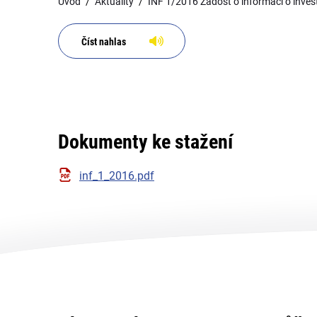
Úvod
Aktuality
INF 1/2016 Žádost o informaci o inves
Číst nahlas
Dokumenty ke stažení
inf_1_2016.pdf