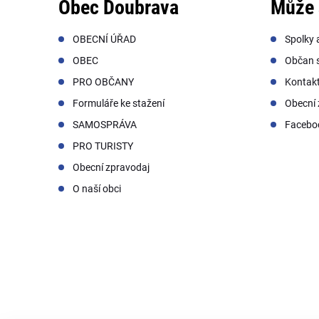
Obec Doubrava
Může 
OBECNÍ ÚŘAD
Spolky 
OBEC
Občan s
PRO OBČANY
Kontak
Formuláře ke stažení
Obecní 
SAMOSPRÁVA
Facebo
PRO TURISTY
Obecní zpravodaj
O naší obci