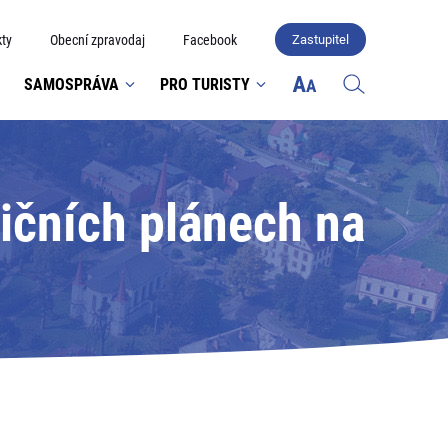
ty
Obecní zpravodaj
Facebook
Zastupitel
SAMOSPRÁVA
PRO TURISTY
tičních plánech na