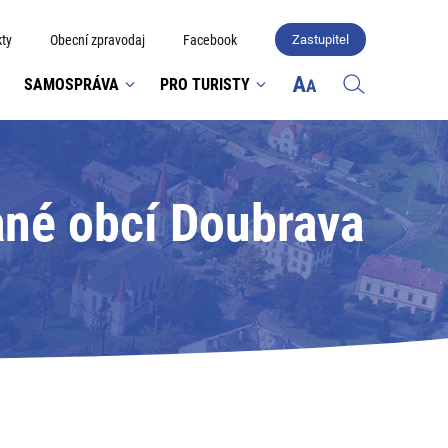
ty
Obecní zpravodaj
Facebook
Zastupitel
SAMOSPRÁVA
PRO TURISTY
ané obcí Doubrava