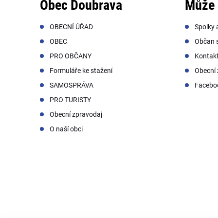
Obec Doubrava
Může 
OBECNÍ ÚŘAD
Spolky 
OBEC
Občan s
PRO OBČANY
Kontak
Formuláře ke stažení
Obecní 
SAMOSPRÁVA
Facebo
PRO TURISTY
Obecní zpravodaj
O naší obci