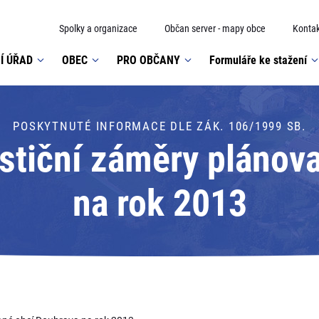
Spolky a organizace
Občan server - mapy obce
Kontak
Í ÚŘAD
OBEC
PRO OBČANY
Formuláře ke stažení
POSKYTNUTÉ INFORMACE DLE ZÁK. 106/1999 SB.
estiční záměry plánov
na rok 2013