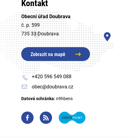
Kontakt
Obecní úřad Doubrava
č. p. 599
735 33 Doubrava
Zobrazit na mapě
+420 596 549 088
obec@doubrava.cz
Datová schránka:
n9hbens