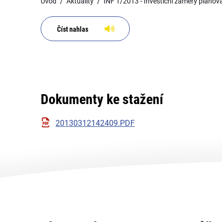
Úvod
Aktuality
INF 1/2013 - Investiční záměry pláno
Číst nahlas
Dokumenty ke stažení
20130312142409.PDF