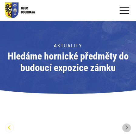
OBECNÍ ÚŘAD
OBEC
AKTUALITY
Hledáme hornické předměty do
PRO OBČANY
budoucí expozice zámku
Formuláře ke stažení
SAMOSPRÁVA
PRO TURISTY