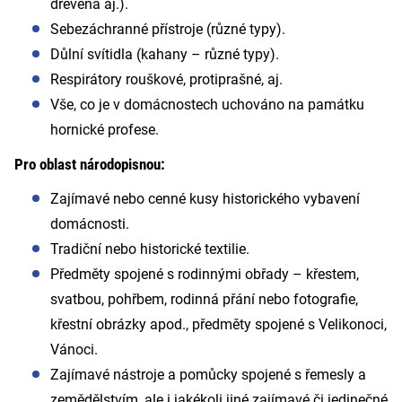
dřevěná aj.).
Sebezáchranné přístroje (různé typy).
Důlní svítidla (kahany – různé typy).
Respirátory rouškové, protiprašné, aj.
Vše, co je v domácnostech uchováno na památku
hornické profese.
Pro oblast národopisnou:
Zajímavé nebo cenné kusy historického vybavení
domácnosti.
Tradiční nebo historické textilie.
Předměty spojené s rodinnými obřady – křestem,
svatbou, pohřbem, rodinná přání nebo fotografie,
křestní obrázky apod., předměty spojené s Velikonoci,
Vánoci.
Zajímavé nástroje a pomůcky spojené s řemesly a
zemědělstvím, ale i jakékoli jiné zajímavé či jedinečné