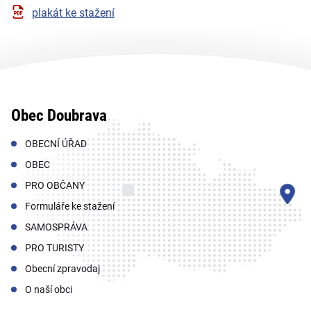
plakát ke stažení
Obec Doubrava
OBECNÍ ÚŘAD
OBEC
PRO OBČANY
Formuláře ke stažení
SAMOSPRÁVA
PRO TURISTY
Obecní zpravodaj
O naší obci