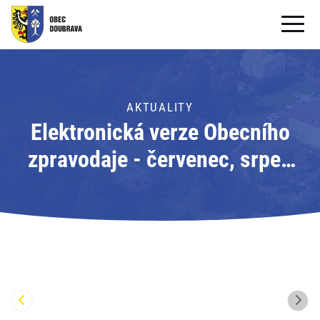
OBECNÍ ÚŘAD
OBEC
AKTUALITY
Elektronická verze Obecního
PRO OBČANY
zpravodaje - červenec, srpen
Formuláře ke stažení
2026
SAMOSPRÁVA
PRO TURISTY