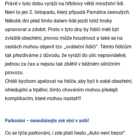
Právě v tuto dobu vyráží na hřbitovy větší množství lidí.
Není to jen 2. listopadu, který připadá Památce zesnulých.
Několik dní před tímto datem lidé jezdí totiž hroby
upravovat a zdobit. Proto v tyto dny by řidiči měli být
zvláště obezřetní, provoz může houstnout a také se na
cestách mohou objevit tzv. „sváteční řidiči“. Těmto řidičům
tak přezdíváme z důvodu, že vyráží do ulic nepravidelně,
jednou za čas a nejsou tak zběhlí v běžném silničním
provozu.
Chtěli bychom apelovat na řidiče, aby byli k sobě obezřetní,
ohleduplní a trpěliví, tímto chováním mohou předejít
komplikacím, které mohou nastat!!!
Parkování – nenechávejte své věci v autě!
Co se týče parkování, i zde platí heslo „Auto není trezor“.