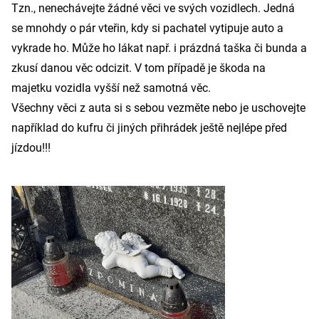
Tzn., nenechávejte žádné věci ve svých vozidlech. Jedná
se mnohdy o pár vteřin, kdy si pachatel vytipuje auto a
vykrade ho. Může ho lákat např. i prázdná taška či bunda a
zkusí danou věc odcizit. V tom případě je škoda na
majetku vozidla vyšší než samotná věc.
Všechny věci z auta si s sebou vezměte nebo je uschovejte
například do kufru či jiných přihrádek ještě nejlépe před
jízdou!!!