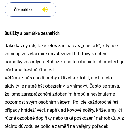
Číst nahlas
Dušičky a památka zesnulých
Jako každý rok, také letos začíná čas „dušiček“, kdy lidé
začínají ve větší míře navštěvovat hřbitovy k uctění
památky zesnulých. Bohužel i na těchto pietních místech je
páchána trestná činnost.
Většina z nás chodí hroby uklízet a zdobit, ale i u této
aktivity je nutné být obezřetný a vnímavý. Často se stává,
že jsme zaneprázdnění zdobením hrobů a nevěnujeme
pozornost svým osobním věcem. Policie každoročně řeší
případy krádeží věcí, například kovové sošky, kříže, urny, či
různé ozdobné doplňky nebo také poškození náhrobků. A z
těchto důvodů se policie zaměří na veřejný pořádek,