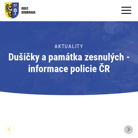
OBECNÍ ÚŘAD
OBEC
AKTUALITY
Dušičky a památka zesnulých -
PRO OBČANY
informace policie ČR
Formuláře ke stažení
SAMOSPRÁVA
PRO TURISTY