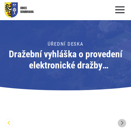
OBECNÍ ÚŘAD
OBEC
ÚŘEDNÍ DESKA
Dražební vyhláška o provedení
PRO OBČANY
elektronické dražby
Formuláře ke stažení
nemovitých věcí; Adresát:
SAMOSPRÁVA
Exekutorský úřad Šumperk
PRO TURISTY