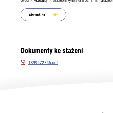
Úvod
Aktuality
Dražební vyhláška o oznámení dražebn
Číst nahlas
Dokumenty ke stažení
1899572756.pdf