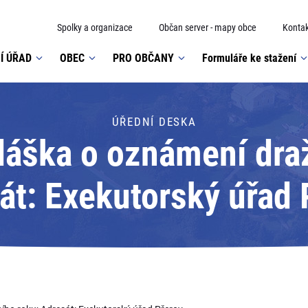
Spolky a organizace
Občan server - mapy obce
Kontak
Í ÚŘAD
OBEC
PRO OBČANY
Formuláře ke stažení
ÚŘEDNÍ DESKA
láška o oznámení dra
át: Exekutorský úřad 