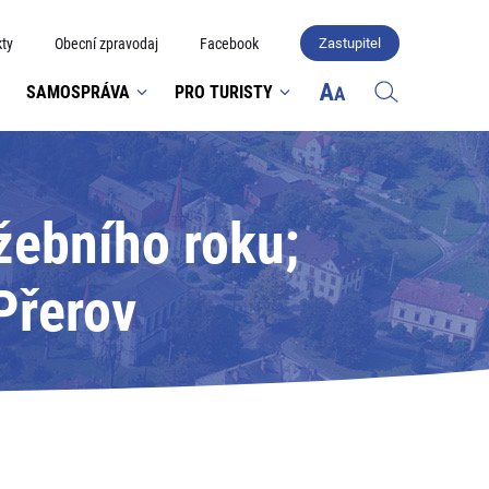
ty
Obecní zpravodaj
Facebook
Zastupitel
SAMOSPRÁVA
PRO TURISTY
žebního roku;
Přerov