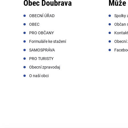
Obec Doubrava
Může 
OBECNÍ ÚŘAD
Spolky 
OBEC
Občan s
PRO OBČANY
Kontak
Formuláře ke stažení
Obecní 
SAMOSPRÁVA
Facebo
PRO TURISTY
Obecní zpravodaj
O naší obci