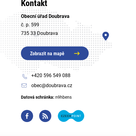
Kontakt
Obecní úřad Doubrava
č. p. 599
735 33 Doubrava
Zobrazit na mapě
+420 596 549 088
obec@doubrava.cz
Datová schránka:
n9hbens