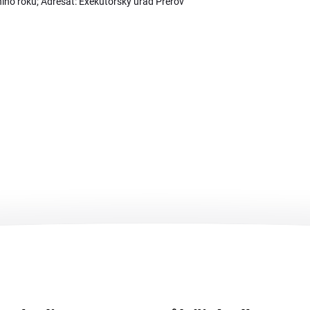
ího roku; Adresát: Exekutorský úřad Přerov