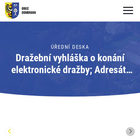
OBECNÍ ÚŘAD
OBEC
ÚŘEDNÍ DESKA
Dražební vyhláška o konání
PRO OBČANY
elektronické dražby; Adresát:
Formuláře ke stažení
Exekutorský úřad Karviná
SAMOSPRÁVA
PRO TURISTY