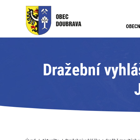
OBECN
Dražební vyhlá