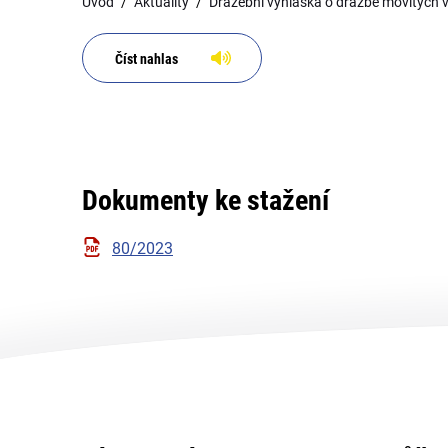
Úvod
Aktuality
Dražební vyhláška o dražbě movitých v
Číst nahlas
Dokumenty ke stažení
80/2023