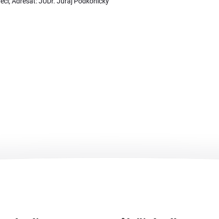
ěcí; Adresát: JUDr. Juraj Podkonický