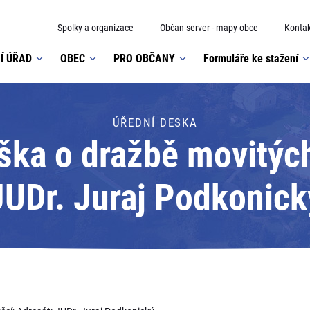
Spolky a organizace
Občan server - mapy obce
Kontak
Í ÚŘAD
OBEC
PRO OBČANY
Formuláře ke stažení
ÚŘEDNÍ DESKA
ška o dražbě movitých
JUDr. Juraj Podkonick