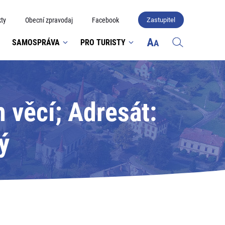
ty
Obecní zpravodaj
Facebook
Zastupitel
SAMOSPRÁVA
PRO TURISTY
 věcí; Adresát:
ý