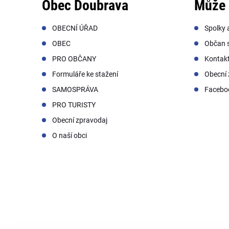
Obec Doubrava
Může 
OBECNÍ ÚŘAD
Spolky 
OBEC
Občan s
PRO OBČANY
Kontak
Formuláře ke stažení
Obecní 
SAMOSPRÁVA
Facebo
PRO TURISTY
Obecní zpravodaj
O naší obci