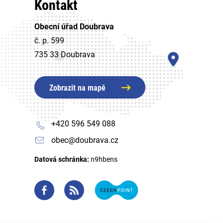
Kontakt
Obecní úřad Doubrava
č. p. 599
735 33 Doubrava
Zobrazit na mapě
+420 596 549 088
obec@doubrava.cz
Datová schránka:
n9hbens