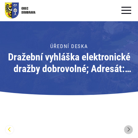
OBECNÍ ÚŘAD
OBEC
ÚŘEDNÍ DESKA
Dražební vyhláška elektronické
PRO OBČANY
dražby dobrovolné; Adresát:
Formuláře ke stažení
PROKONZULTA a.s.
SAMOSPRÁVA
PRO TURISTY