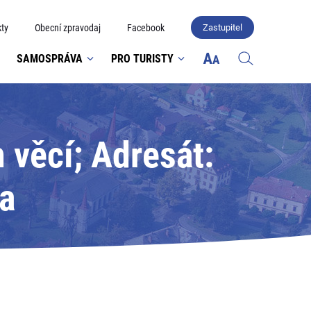
ty
Obecní zpravodaj
Facebook
Zastupitel
SAMOSPRÁVA
PRO TURISTY
 věcí; Adresát:
a