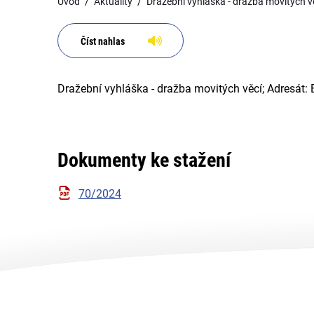
Úvod
Aktuality
Dražební vyhláška - dražba movitých v
Číst nahlas
Dražební vyhláška - dražba movitých věcí; Adresát:
Dokumenty ke stažení
70/2024