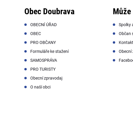
Obec Doubrava
Může 
OBECNÍ ÚŘAD
Spolky 
OBEC
Občan s
PRO OBČANY
Kontak
Formuláře ke stažení
Obecní 
SAMOSPRÁVA
Facebo
PRO TURISTY
Obecní zpravodaj
O naší obci