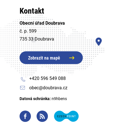
Kontakt
Obecní úřad Doubrava
č. p. 599
735 33 Doubrava
Zobrazit na mapě
+420 596 549 088
obec@doubrava.cz
Datová schránka:
n9hbens