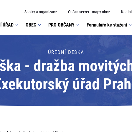
Spolky a organizace
Občan server - mapy obce
Kontak
Í ÚŘAD
OBEC
PRO OBČANY
Formuláře ke stažení
ÚŘEDNÍ DESKA
ška - dražba movitých
Exekutorský úřad Prah