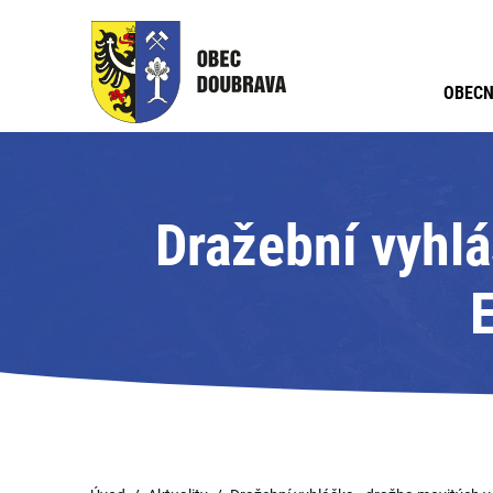
OBECN
Dražební vyhlá