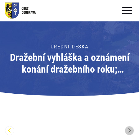
OBECNÍ ÚŘAD
OBEC
ÚŘEDNÍ DESKA
Dražební vyhláška a oznámení
PRO OBČANY
konání dražebního roku;
Formuláře ke stažení
Adresát: Exekutorský úřad
SAMOSPRÁVA
Břeclav
PRO TURISTY