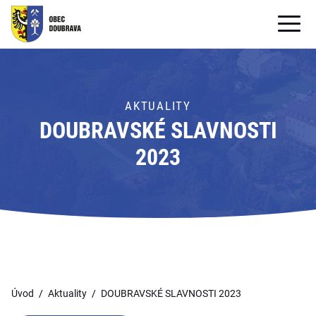
OBECNÍ ÚŘAD
OBEC
AKTUALITY
DOUBRAVSKÉ SLAVNOSTI
PRO OBČANY
2023
Formuláře ke stažení
SAMOSPRÁVA
PRO TURISTY
Úvod
Aktuality
DOUBRAVSKÉ SLAVNOSTI 2023