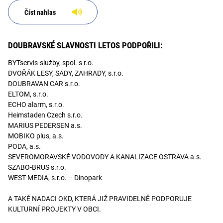
Číst nahlas
DOUBRAVSKÉ SLAVNOSTI LETOS PODPOŘILI:
BYTservis-služby, spol. s r.o.
DVOŘÁK LESY, SADY, ZAHRADY, s.r.o.
DOUBRAVAN CAR s.r.o.
ELTOM, s.r.o.
ECHO alarm, s.r.o.
Heimstaden Czech s.r.o.
MARIUS PEDERSEN a.s.
MOBIKO plus, a.s.
PODA, a.s.
SEVEROMORAVSKÉ VODOVODY A KANALIZACE OSTRAVA a.s.
SZABO-BRUS s.r.o.
WEST MEDIA, s.r.o. – Dinopark
A TAKÉ NADACI OKD, KTERÁ JIŽ PRAVIDELNĚ PODPORUJE
KULTURNÍ PROJEKTY V OBCI.