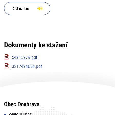
žádosti o povolení hornické
činnosti; Adresát: Obvodní
Číst nahlas
báňský úřad pro úz
Dokumenty ke stažení
54915979.pdf
3217494864.pdf
Obec Doubrava
OBECNÍ ÚŘAD