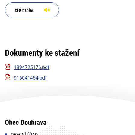
pro území krajů
Moravskoslezského a
Číst nahlas
Olomouckého
Dokumenty ke stažení
1894725176.pdf
916041454.pdf
Obec Doubrava
OBECNÍ ÚŘAD