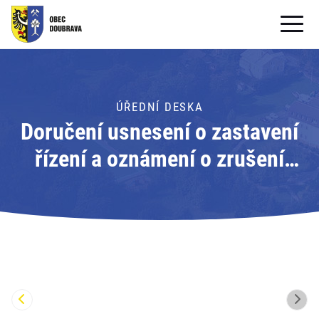
OBECNÍ ÚŘAD
OBEC
ÚŘEDNÍ DESKA
Doručení usnesení o zastavení
PRO OBČANY
řízení a oznámení o zrušení
Formuláře ke stažení
ústního jednání; Adresát:
SAMOSPRÁVA
Obvodní báňský úřad pro území
PRO TURISTY
krajů Moravskoslezského a
Olomouckého