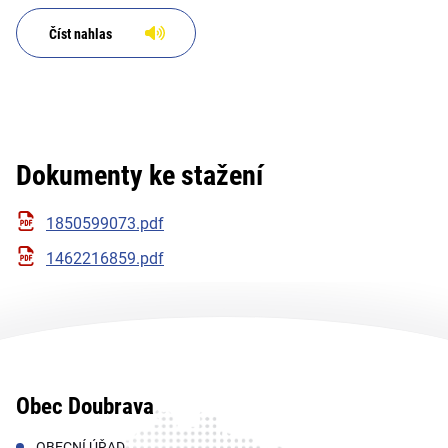
Číst nahlas
Dokumenty ke stažení
1850599073.pdf
1462216859.pdf
Obec Doubrava
OBECNÍ ÚŘAD