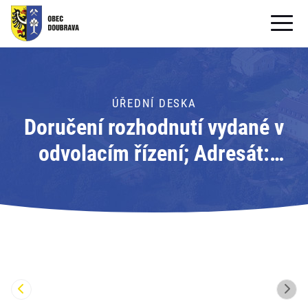
OBECNÍ ÚŘAD
OBEC
ÚŘEDNÍ DESKA
Doručení rozhodnutí vydané v
PRO OBČANY
odvolacím řízení; Adresát:
Formuláře ke stažení
Český báňský úřad v Praze
SAMOSPRÁVA
PRO TURISTY