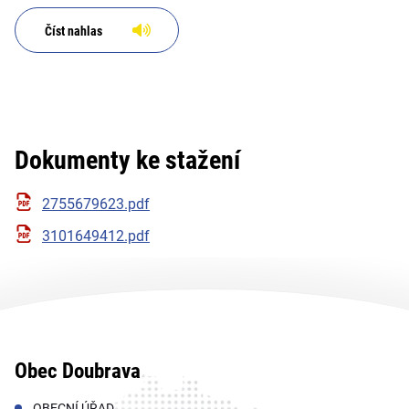
Číst nahlas
Dokumenty ke stažení
2755679623.pdf
3101649412.pdf
Obec Doubrava
OBECNÍ ÚŘAD