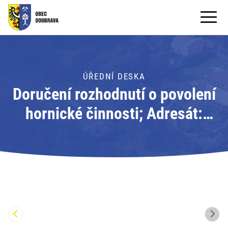
OBECNÍ ÚŘAD
OBEC
ÚŘEDNÍ DESKA
Doručení rozhodnutí o povolení
PRO OBČANY
hornické činnosti; Adresát:
Formuláře ke stažení
Obvodní báňský úřad pro území
SAMOSPRÁVA
krajů Moravskoslezského a
PRO TURISTY
Olomouckého