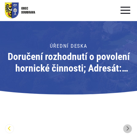
OBECNÍ ÚŘAD
OBEC
ÚŘEDNÍ DESKA
Doručení rozhodnutí o povolení
PRO OBČANY
hornické činnosti; Adresát:
Formuláře ke stažení
Obvodní báňský úřad pro území
SAMOSPRÁVA
krajů Moravskoslezkého a
PRO TURISTY
Olomouckého