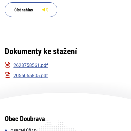
Číst nahlas
Dokumenty ke stažení
2628758561.pdf
2056065805.pdf
Obec Doubrava
OBECNÍ ÚŘAD