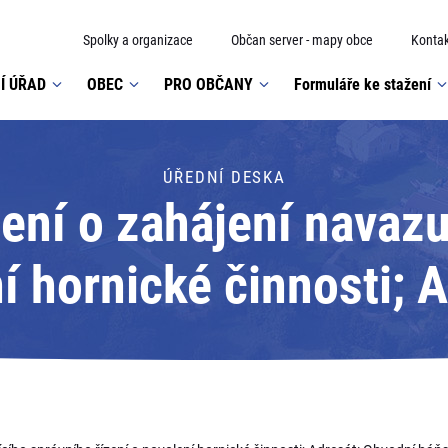
Spolky a organizace
Občan server - mapy obce
Kontak
Í ÚŘAD
OBEC
PRO OBČANY
Formuláře ke stažení
ÚŘEDNÍ DESKA
ní o zahájení navazu
ní hornické činnosti; 
báňský úřad