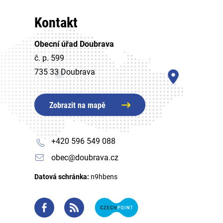
Kontakt
Obecní úřad Doubrava
č. p. 599
735 33 Doubrava
Zobrazit na mapě
+420 596 549 088
obec@doubrava.cz
Datová schránka:
n9hbens