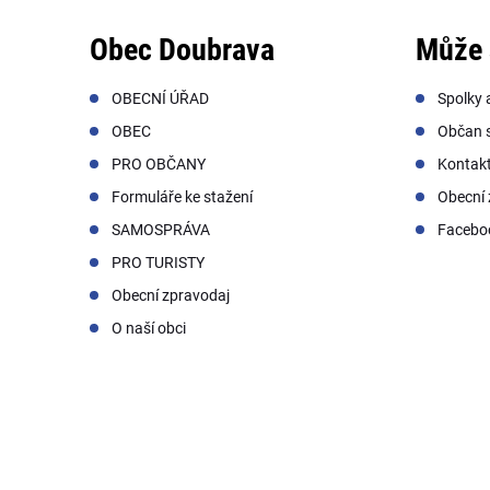
Obec Doubrava
Může 
OBECNÍ ÚŘAD
Spolky 
OBEC
Občan s
PRO OBČANY
Kontak
Formuláře ke stažení
Obecní 
SAMOSPRÁVA
Facebo
PRO TURISTY
Obecní zpravodaj
O naší obci