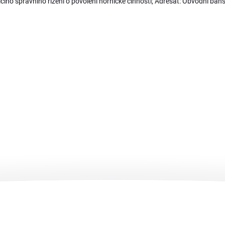
ího správního řízení o povolení hornické činnosti; Adresát: Obvodní báň