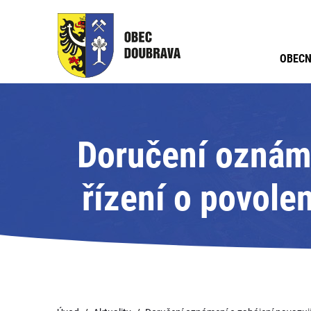
OBECN
Doručení oznáme
řízení o povole