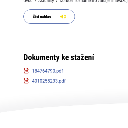
Úvod
Aktuality
Doručení oznámení o zahájení navazujíc
Číst nahlas
Dokumenty ke stažení
184764790.pdf
4010255233.pdf