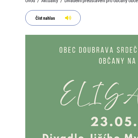
Úvod
Aktuality
Divadelní představení pro občany obce
Číst nahlas