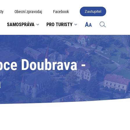
ty
Obecní zpravodaj
Facebook
Zastupitel
SAMOSPRÁVA
PRO TURISTY
bce Doubrava -
a