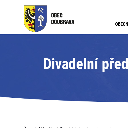
OBECN
Divadelní pře