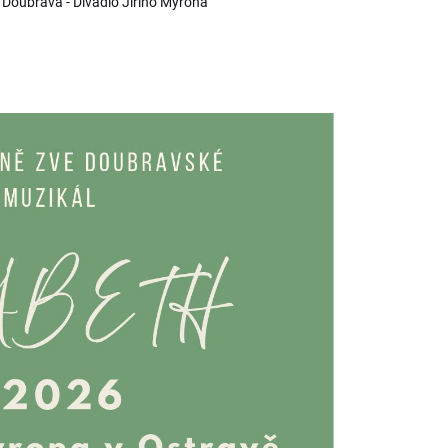
 Doubrava - Divadlo Jiřího Myrona