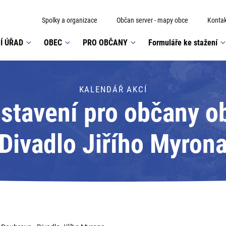
Spolky a organizace
Občan server - mapy obce
Kontak
Í ÚŘAD
OBEC
PRO OBČANY
Formuláře ke stažení
KALENDÁŘ AKCÍ
dstavení pro občany o
Divadlo Jiřího Myron