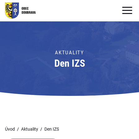
OBECNÍ ÚŘAD
OBEC
AKTUALITY
PRO OBČANY
Den IZS
Formuláře ke stažení
SAMOSPRÁVA
PRO TURISTY
Úvod
Aktuality
Den IZS