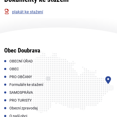
plakát ke stažení
Obec Doubrava
OBECNÍ ÚŘAD
OBEC
PRO OBČANY
Formuláře ke stažení
SAMOSPRÁVA
PRO TURISTY
Obecní zpravodaj
O naší obci