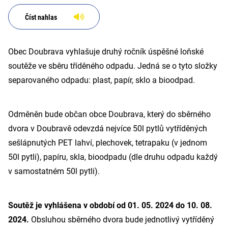
Číst nahlas
Obec Doubrava vyhlašuje druhý ročník úspěšné loňské
soutěže ve sběru tříděného odpadu. Jedná se o tyto složky
separovaného odpadu: plast, papír, sklo a bioodpad.
Odměněn bude občan obce Doubrava, který do sběrného
dvora v Doubravě odevzdá nejvíce 50l pytlů vytříděných
sešlápnutých PET lahví, plechovek, tetrapaku (v jednom
50l pytli), papíru, skla, bioodpadu (dle druhu odpadu každý
v samostatném 50l pytli).
Soutěž je vyhlášena v období od 01. 05. 2024 do 10. 08.
2024.
Obsluhou sběrného dvora bude jednotlivý vytříděný