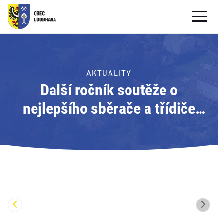
OBECNÍ ÚŘAD
OBEC
AKTUALITY
Další ročník soutěže o
PRO OBČANY
nejlepšího sběrače a třídiče
Formuláře ke stažení
vyprodukovaného odpadu
SAMOSPRÁVA
PRO TURISTY