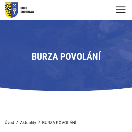
OBECNÍ ÚŘAD
OBEC
PRO OBČANY
BURZA POVOLÁNÍ
Formuláře ke stažení
SAMOSPRÁVA
PRO TURISTY
Úvod
Aktuality
BURZA POVOLÁNÍ