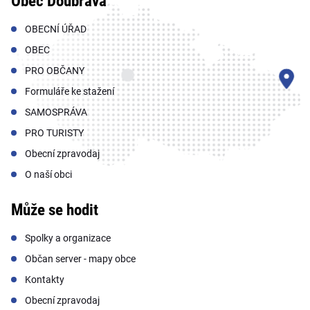
Obec Doubrava
OBECNÍ ÚŘAD
OBEC
PRO OBČANY
Formuláře ke stažení
SAMOSPRÁVA
PRO TURISTY
Obecní zpravodaj
O naší obci
Může se hodit
Spolky a organizace
Občan server - mapy obce
Kontakty
Obecní zpravodaj