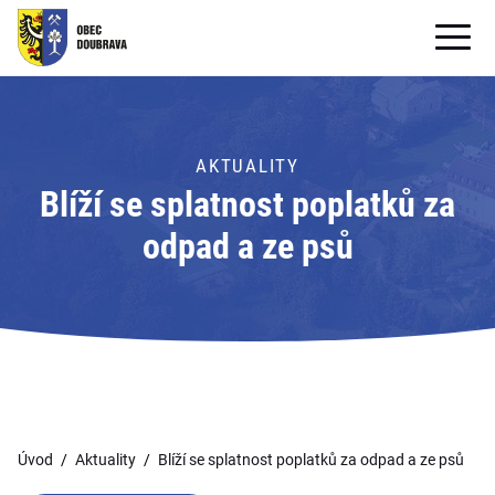
OBECNÍ ÚŘAD
OBEC
AKTUALITY
Blíží se splatnost poplatků za
PRO OBČANY
odpad a ze psů
Formuláře ke stažení
SAMOSPRÁVA
PRO TURISTY
Úvod
Aktuality
Blíží se splatnost poplatků za odpad a ze psů