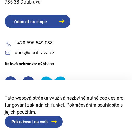
735 33 Doubrava
Zobrazit na mapě
+420 596 549 088
obec@doubrava.cz
Datová schránka:
n9hbens
Tato webová stránka využívá nezbytně nutné cookies pro
fungování základních funkcí. Pokračováním souhlasíte s
jejich použitím.
Pokračovat na web
© 2026 Obec Doubrava
Created by