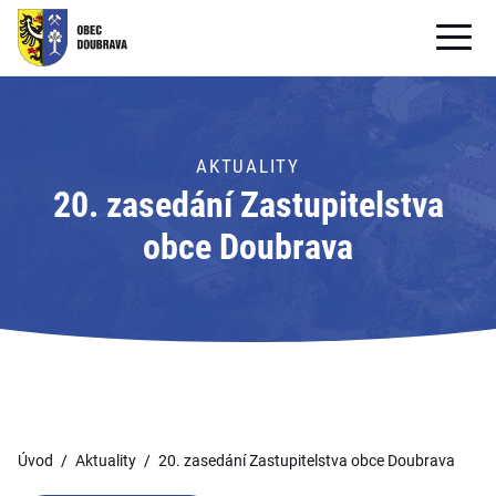
OBECNÍ ÚŘAD
OBEC
AKTUALITY
20. zasedání Zastupitelstva
PRO OBČANY
obce Doubrava
Formuláře ke stažení
SAMOSPRÁVA
PRO TURISTY
Úvod
Aktuality
20. zasedání Zastupitelstva obce Doubrava