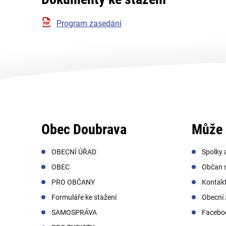
Program zasedání
Obec Doubrava
Může 
OBECNÍ ÚŘAD
Spolky 
OBEC
Občan s
PRO OBČANY
Kontak
Formuláře ke stažení
Obecní 
SAMOSPRÁVA
Facebo