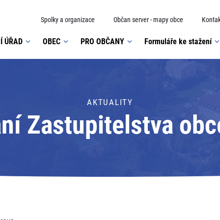
Spolky a organizace
Občan server - mapy obce
Kontak
Í ÚŘAD
OBEC
PRO OBČANY
Formuláře ke stažení
AKTUALITY
ní Zastupitelstva ob