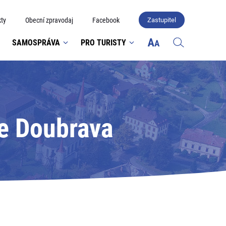
ty
Obecní zpravodaj
Facebook
Zastupitel
SAMOSPRÁVA
PRO TURISTY
ce Doubrava