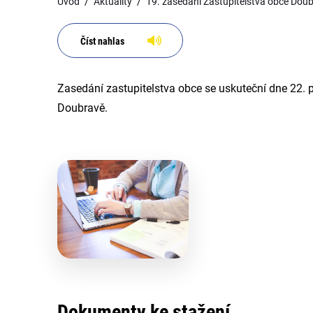
Úvod
Aktuality
19. zasedání Zastupitelstva obce Dou
Číst nahlas
Zasedání zastupitelstva obce se uskuteční dne 22.
Doubravě.
Dokumenty ke stažení