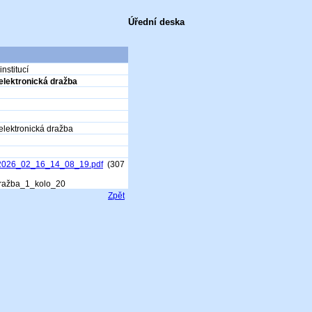
Úřední deska
nstitucí
elektronická dražba
elektronická dražba
_2026_02_16_14_08_19.pdf
(307
dražba_1_kolo_20
Zpět