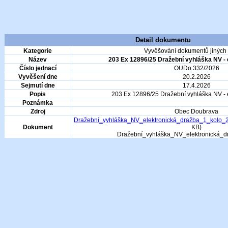
Detail dokumentu
Kategorie
Vyvěšování dokumentů jiných i
Název
203 Ex 12896/25 Dražební vyhláška NV - 
Číslo jednací
OUDo 332/2026
Vyvěšení dne
20.2.2026
Sejmutí dne
17.4.2026
Popis
203 Ex 12896/25 Dražební vyhláška NV - 
Poznámka
Zdroj
Obec Doubrava
Dražební_vyhláška_NV_elektronická_dražba_1_kolo
Dokument
KB)
Dražební_vyhláška_NV_elektronická_