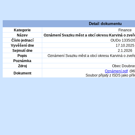
Detail dokumentu
Kategorie
Finance
Název
Oznámení Svazku měst a obcí okresu Karviná o zveře
Číslo jednací
OUDo 1335/2
Vyvěšení dne
17.10.2025
Sejmutí dne
2.1.2026
Popis
Oznámení Svazku měst a obcí okresu Karviná o zveře
Poznámka
Zdroj
Obec Doubra
Oznámení.pdf
(96
Dokument
Soubor přijatý z ISDS jako pří